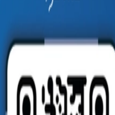
b, WhatsApp, telefono e in camera. Porta gli ospiti al tuo booking eng