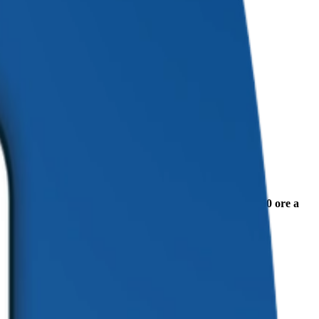
ine aumentando le
prenotazioni dirette
e
risparmia più di 50 ore a