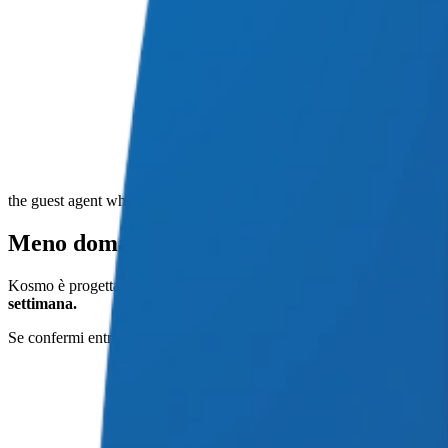
the guest agent who sells
Meno domande. Più prenotazioni dirette.
Kosmo è progettato per l'
ospitalità.
Risponde in tutte le lingue su we
settimana.
Se confermi entro il 30 giugno, ti regaliamo un mese!